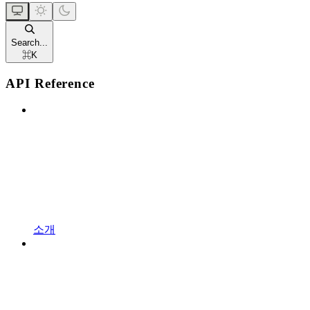
Search...
⌘
K
API Reference
소개