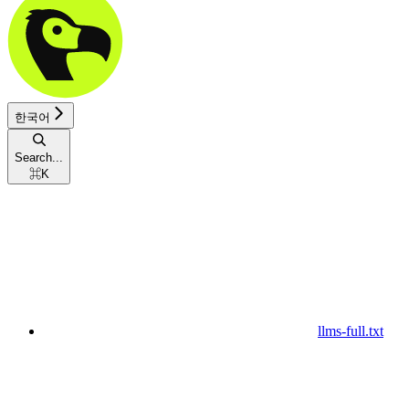
한국어
Search...
⌘
K
llms-full.txt