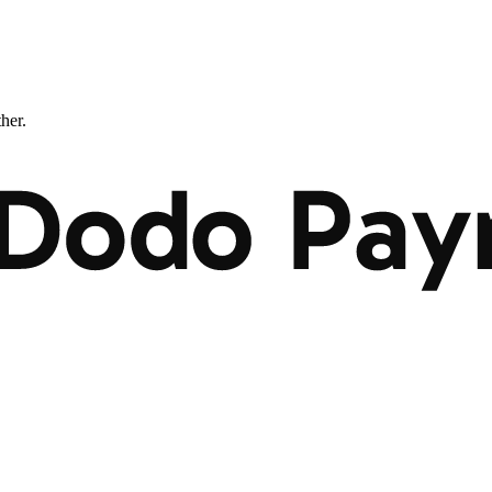
ther.