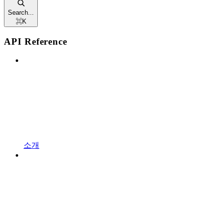
Search...
⌘
K
API Reference
소개