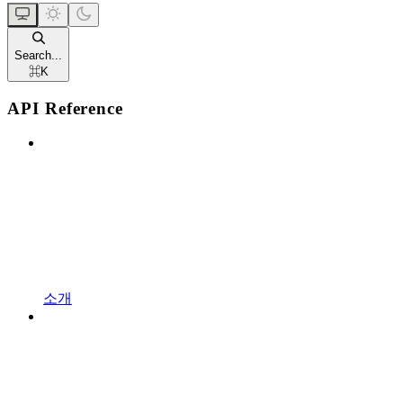
Search...
⌘
K
API Reference
소개