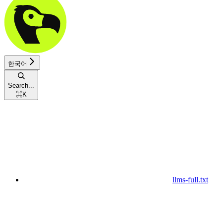
한국어
Search...
⌘
K
llms-full.txt