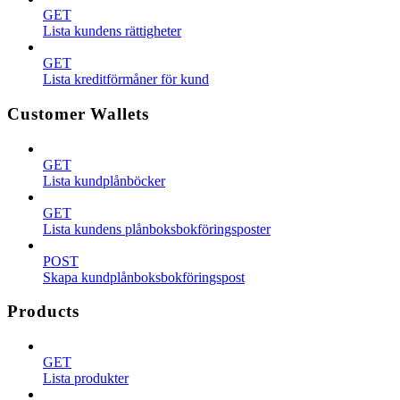
GET
Lista kundens rättigheter
GET
Lista kreditförmåner för kund
Customer Wallets
GET
Lista kundplånböcker
GET
Lista kundens plånboksbokföringsposter
POST
Skapa kundplånboksbokföringspost
Products
GET
Lista produkter