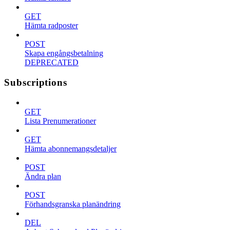
GET
Hämta radposter
POST
Skapa engångsbetalning
DEPRECATED
Subscriptions
GET
Lista Prenumerationer
GET
Hämta abonnemangsdetaljer
POST
Ändra plan
POST
Förhandsgranska planändring
DEL