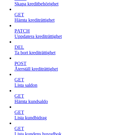
Skapa kreditbehörighet
GET
Hämta krediträttighet
PATCH
Uppdatera krediträttighet
DEL
Ta bort krediträttighet
POST
Återställ krediträttighet
GET
Lista saldon
GET
Hämta kundsaldo
GET
Lista kundbidrag
GET
Lista kundens huvudbok