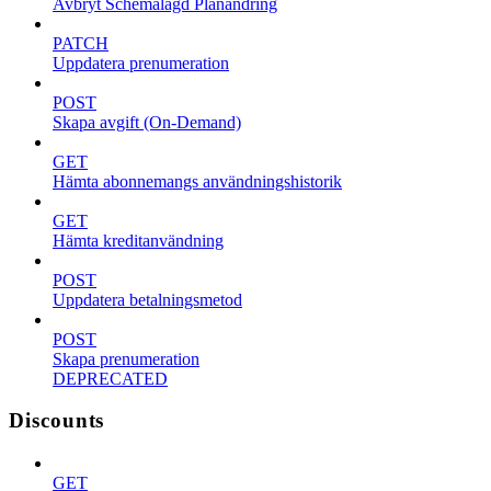
Avbryt Schemalagd Planändring
PATCH
Uppdatera prenumeration
POST
Skapa avgift (On-Demand)
GET
Hämta abonnemangs användningshistorik
GET
Hämta kreditanvändning
POST
Uppdatera betalningsmetod
POST
Skapa prenumeration
DEPRECATED
Discounts
GET