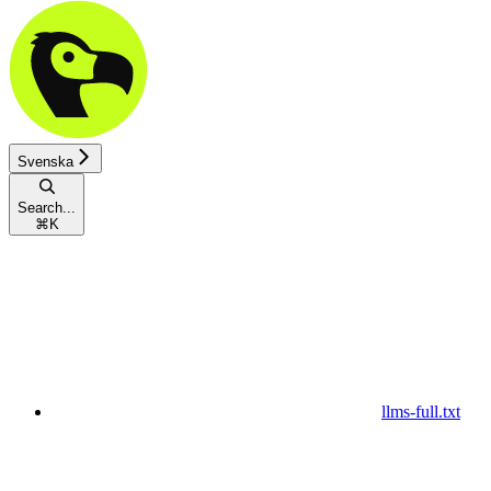
Svenska
Search...
⌘
K
llms-full.txt