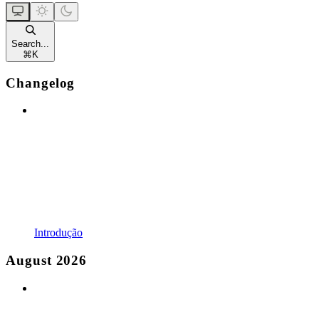
Search...
⌘
K
Changelog
Introdução
August 2026