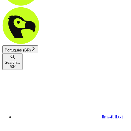
Português (BR)
Search...
⌘
K
llms-full.txt