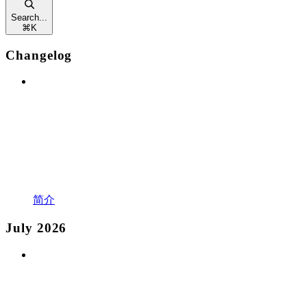
Search...
⌘
K
Changelog
简介
July 2026