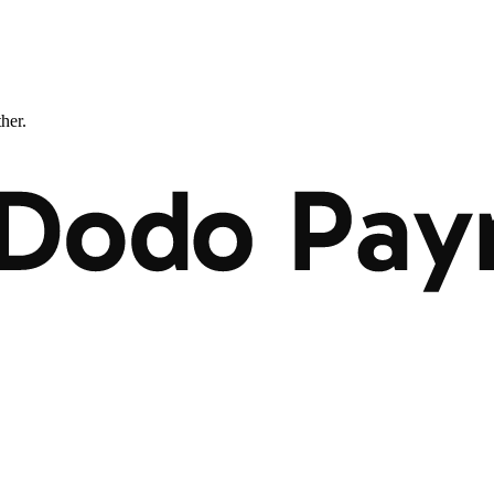
ther.