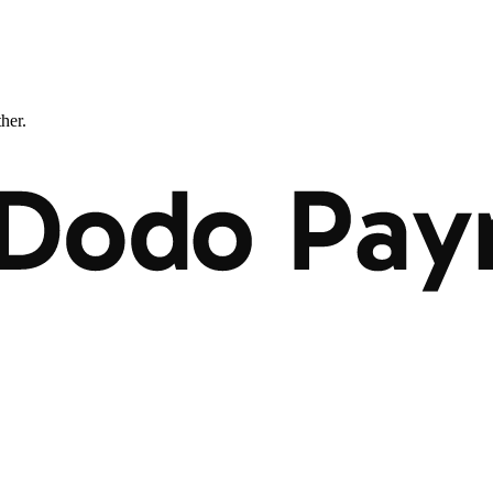
ther.