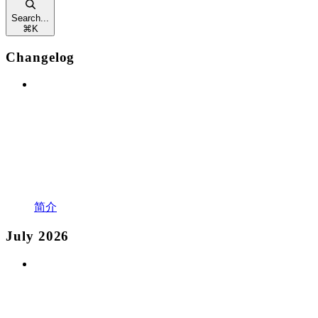
Search...
⌘
K
Changelog
简介
July 2026