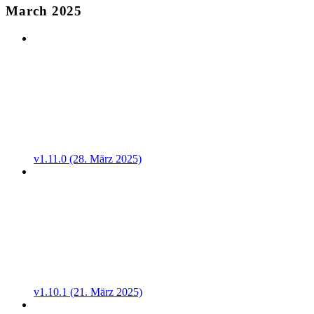
March 2025
v1.11.0 (28. März 2025)
v1.10.1 (21. März 2025)