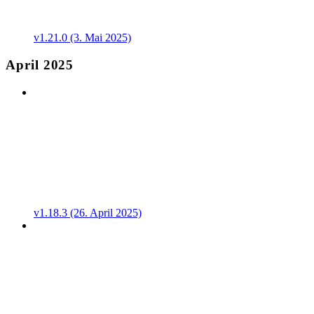
v1.21.0 (3. Mai 2025)
April 2025
v1.18.3 (26. April 2025)