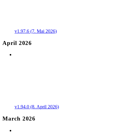
v1.97.6 (7. Mai 2026)
April 2026
v1.94.0 (8. April 2026)
March 2026