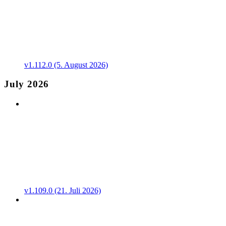
v1.112.0 (5. August 2026)
July 2026
v1.109.0 (21. Juli 2026)