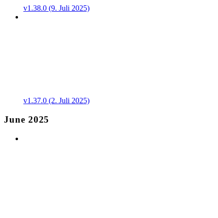
v1.38.0 (9. Juli 2025)
v1.37.0 (2. Juli 2025)
June 2025