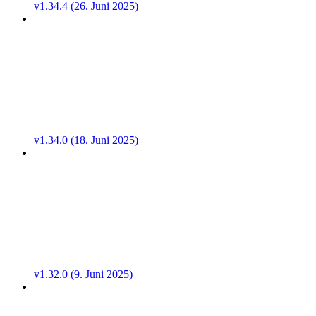
v1.34.4 (26. Juni 2025)
v1.34.0 (18. Juni 2025)
v1.32.0 (9. Juni 2025)