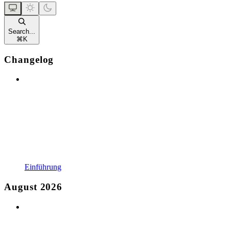
Search...
⌘
K
Changelog
Einführung
August 2026