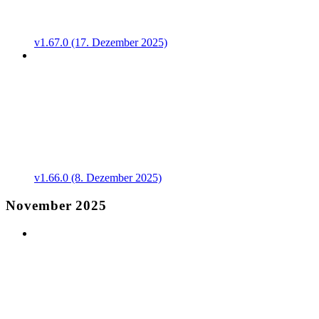
v1.67.0 (17. Dezember 2025)
v1.66.0 (8. Dezember 2025)
November 2025