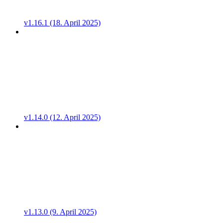
v1.16.1 (18. April 2025)
v1.14.0 (12. April 2025)
v1.13.0 (9. April 2025)